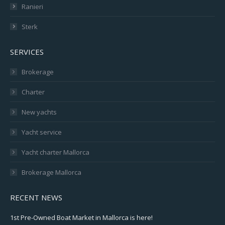
Ranieri
Sterk
SERVICES
Brokerage
Charter
New yachts
Yacht service
Yacht charter Mallorca
Brokerage Mallorca
RECENT NEWS
1st Pre-Owned Boat Market in Mallorca is here!